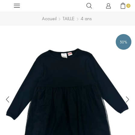
0
Accueil
TAILLE
4 ans
30%