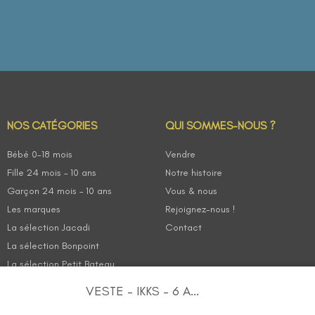
NOS CATÉGORIES
QUI SOMMES-NOUS ?
Bébé 0-18 mois
Vendre
Fille 24 mois – 10 ans
Notre histoire
Garçon 24 mois – 10 ans
Vous & nous
Les marques
Rejoignez-nous !
La sélection Jacadi
Contact
La sélection Bonpoint
La sélection Petit Bateau
VESTE – IKKS – 6 A...