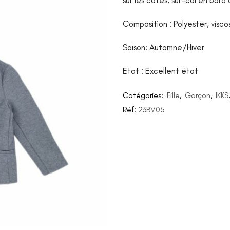
sur les côtés, sur-col en bord
Composition : Polyester, visc
Saison: Automne/Hiver
Etat : Excellent état
Catégories:
Fille
,
Garçon
,
IKKS
Réf:
23BV05