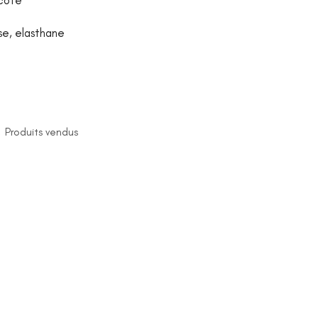
 côte
ose, elasthane
,
Produits vendus