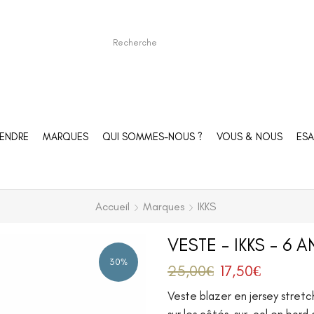
ENDRE
MARQUES
QUI SOMMES-NOUS ?
VOUS & NOUS
ESA
Accueil
Marques
IKKS
VESTE – IKKS – 6 A
30%
25,00
€
17,50
€
Veste blazer en jersey stretch,