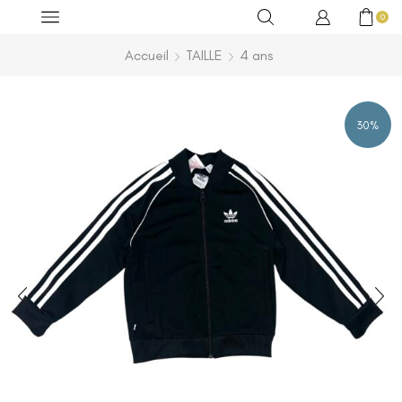
0
Accueil
TAILLE
4 ans
30%