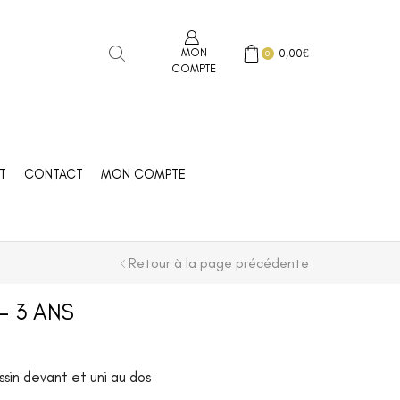
MON
0,00
€
0
COMPTE
T
CONTACT
MON COMPTE
Retour à la page précédente
– 3 ANS
essin devant et uni au dos