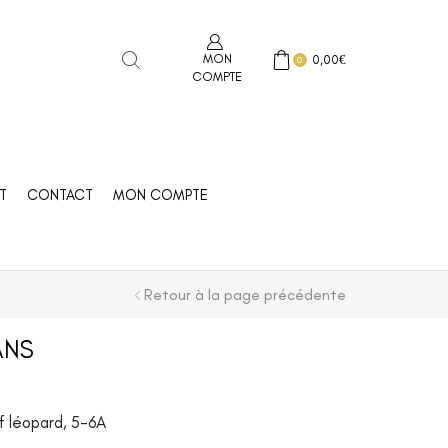
MON
0,00
€
0
COMPTE
T
CONTACT
MON COMPTE
Retour à la page précédente
ANS
f léopard, 5-6A