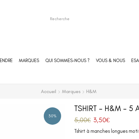
ENDRE
MARQUES
QUI SOMMES-NOUS ?
VOUS & NOUS
ESA
Accueil
Marques
H&M
TSHIRT – H&M – 5 
30%
5,00
€
3,50
€
Tshirt à manches longues moti