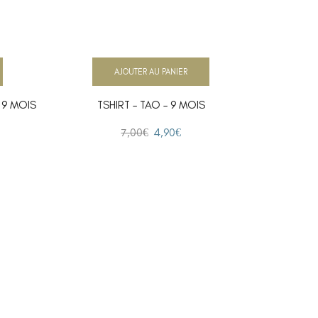
AJOUTER AU PANIER
 9 MOIS
TSHIRT – TAO – 9 MOIS
TSH
7,00
€
4,90
€