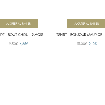
AJOUTER AU PANIER
AJOUTER AU PANIER
IRT – BOUT CHOU – 9 MOIS
TSHIRT – BONJOUR MAURICE –
9,50
€
6,65
€
13,00
€
9,10
€