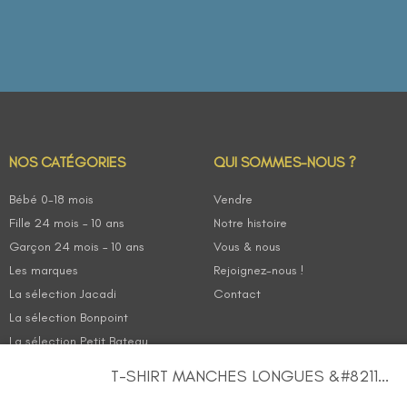
NOS CATÉGORIES
QUI SOMMES-NOUS ?
Bébé 0-18 mois
Vendre
Fille 24 mois – 10 ans
Notre histoire
Garçon 24 mois – 10 ans
Vous & nous
Les marques
Rejoignez-nous !
La sélection Jacadi
Contact
La sélection Bonpoint
La sélection Petit Bateau
T-SHIRT MANCHES LONGUES &#8211...