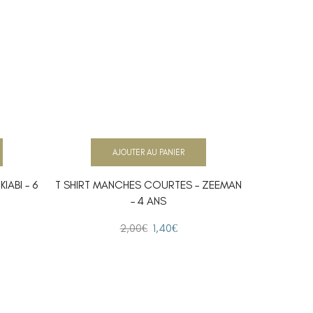
AJOUTER AU PANIER
IABI – 6
T SHIRT MANCHES COURTES – ZEEMAN
T S
– 4 ANS
2,00
€
1,40
€