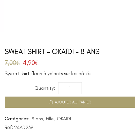
SWEAT SHIRT – OKAÏDI – 8 ANS
7,00
€
4,90
€
Sweat shirt fleuri à volants sur les côtés.
AJOUTER AU PANIER
Catégories:
8 ans
,
Fille
,
OKAIDI
Réf:
24AD239