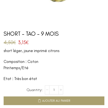
SHORT – TAO – 9 MOIS
4,50
€
3,15
€
short léger, jaune imprimé citrons
Composition : Coton
Printemps/Eté
Etat : Très bon état
AJOUTER AU PANIER