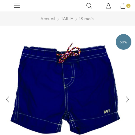
0
Accueil
TAILLE
18 mois
30%