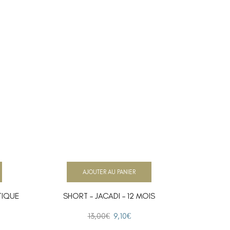
AJOUTER AU PANIER
TIQUE
SHORT – JACADI – 12 MOIS
SHO
13,00
€
9,10
€