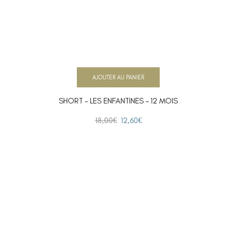
AJOUTER AU PANIER
SHORT – LES ENFANTINES – 12 MOIS
18,00
€
12,60
€