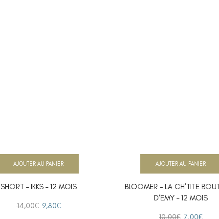
AJOUTER AU PANIER
AJOUTER AU PANIER
SHORT – IKKS – 12 MOIS
BLOOMER – LA CH’TITE BOU
D’EMY – 12 MOIS
14,00
€
9,80
€
10,00
€
7,00
€