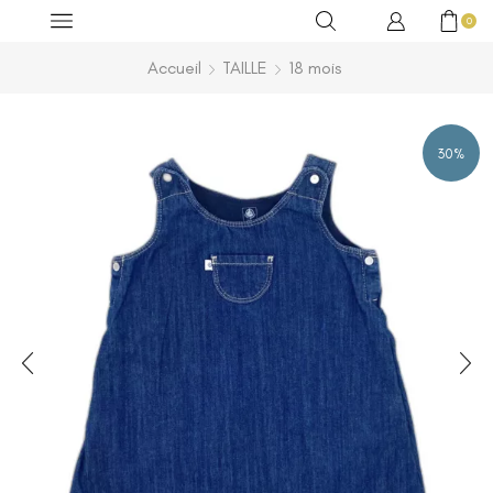
0
Accueil
TAILLE
18 mois
30%