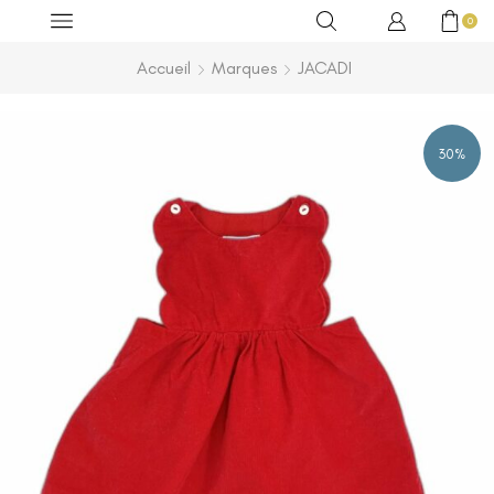
0
Accueil
Marques
JACADI
30%