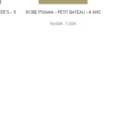
ER’S – 3
ROBE PYJAMA – PETIT BATEAU -4 ANS
PYJA
10,00
€
7,00
€