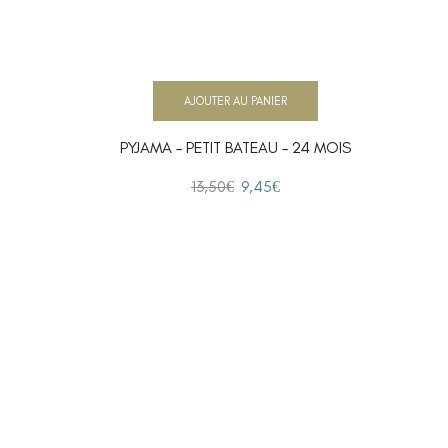
AJOUTER AU PANIER
PYJAMA – PETIT BATEAU – 24 MOIS
13,50
€
9,45
€