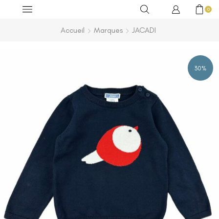
0
Accueil
Marques
JACADI
30%