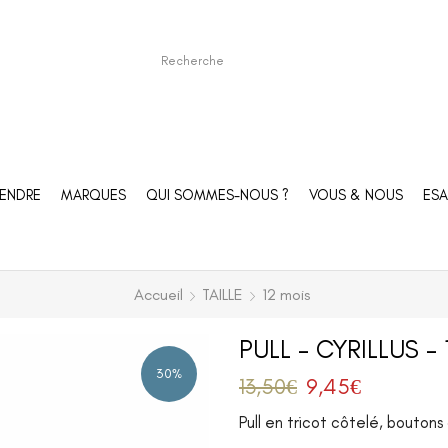
ENDRE
MARQUES
QUI SOMMES-NOUS ?
VOUS & NOUS
ESA
Accueil
TAILLE
12 mois
PULL – CYRILLUS –
30%
13,50
€
9,45
€
Pull en tricot côtelé, bouton