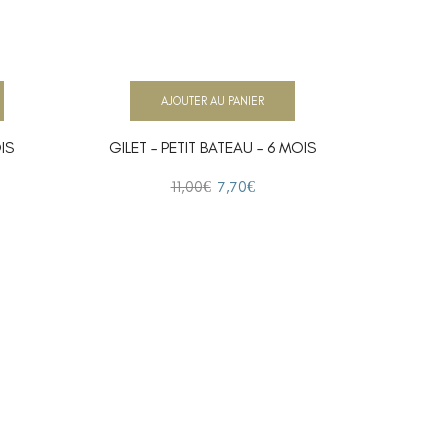
AJOUTER AU PANIER
IS
GILET – PETIT BATEAU – 6 MOIS
GILE
11,00
€
7,70
€