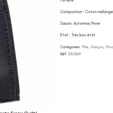
l’arrière
Composition : Coton mélangé
Saison: Automne/Hiver
Etat : Très bon état
Catégories:
Fille
,
Garçon
,
Prod
Réf:
23CB69