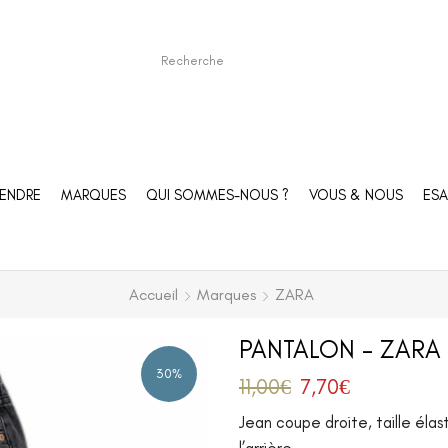
ENDRE
MARQUES
QUI SOMMES-NOUS ?
VOUS & NOUS
ESA
Accueil
Marques
ZARA
PANTALON – ZARA 
30%
11,00
€
7,70
€
Jean coupe droite, taille éla