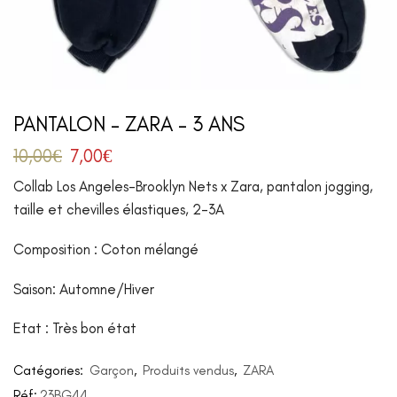
PANTALON – ZARA – 3 ANS
10,00
€
7,00
€
Collab Los Angeles-Brooklyn Nets x Zara, pantalon jogging,
taille et chevilles élastiques, 2-3A
Composition : Coton mélangé
Saison: Automne/Hiver
Etat : Très bon état
Catégories:
Garçon
,
Produits vendus
,
ZARA
Réf:
23BG44