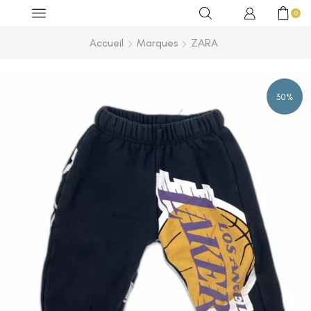
0
Accueil
Marques
ZARA
30%