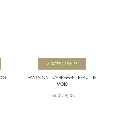
AJOUTER AU PANIER
OIS
PANTALON – CARREMENT BEAU – 12
PANTA
MOIS
13,00
€
9,10
€