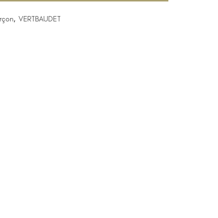
rçon
,
VERTBAUDET