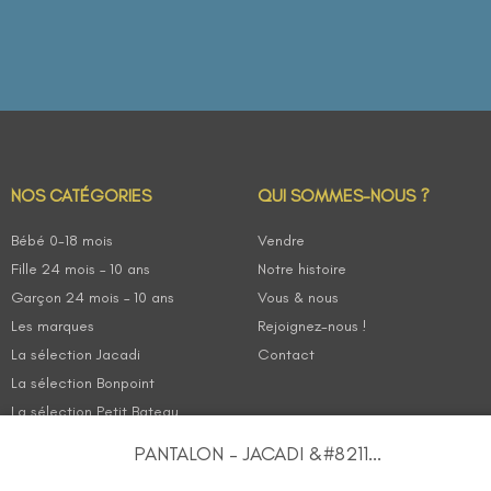
NOS CATÉGORIES
QUI SOMMES-NOUS ?
Bébé 0-18 mois
Vendre
Fille 24 mois – 10 ans
Notre histoire
Garçon 24 mois – 10 ans
Vous & nous
Les marques
Rejoignez-nous !
La sélection Jacadi
Contact
La sélection Bonpoint
La sélection Petit Bateau
PANTALON – JACADI &#8211...