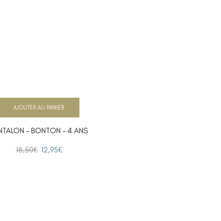
AJOUTER AU PANIER
NTALON – BONTON – 4 ANS
18,50
€
12,95
€