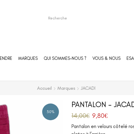
ENDRE
MARQUES
QUI SOMMES-NOUS ?
VOUS & NOUS
ESA
Accueil
Marques
JACADI
PANTALON – JACAD
30%
14,00
€
9,80
€
Pantalon en velours côtelé ro