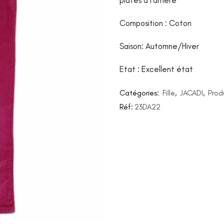
plates à l’arrière
Composition : Coton
Saison: Automne/Hiver
Etat : Excellent état
Catégories:
Fille
,
JACADI
,
Prod
Réf:
23DA22