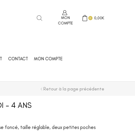
MON
0,00
€
0
COMPTE
T
CONTACT
MON COMPTE
Retour à la page précédente
I – 4 ANS
se foncé, taille réglable, deux petites poches