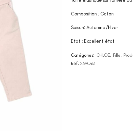
Taille élastique sur l’arrière 
Composition : Coton
Saison: Automne/Hiver
Etat : Excellent état
Catégories:
CHLOE
,
Fille
,
Prod
Réf:
23AQ63