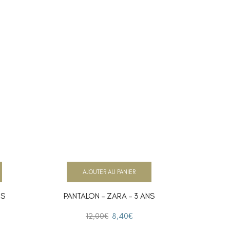
AJOUTER AU PANIER
NS
PANTALON – ZARA – 3 ANS
PANTA
12,00
€
8,40
€