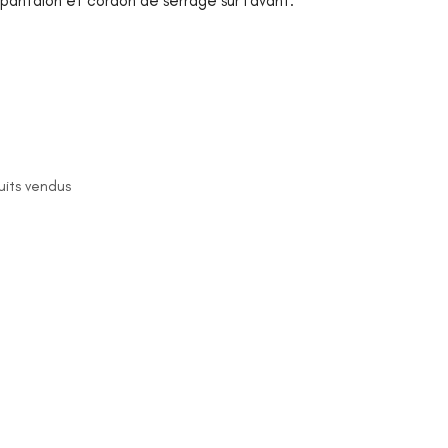
du pantalon et cordon de serrage sur l’avant.
uits vendus