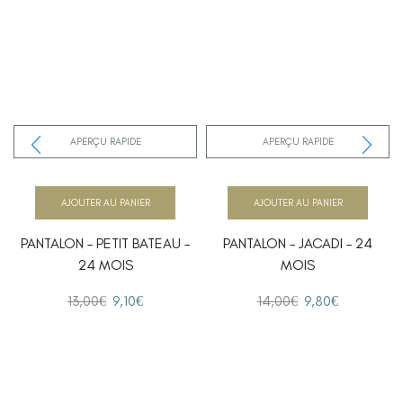
APERÇU RAPIDE
APERÇU RAPIDE
AJOUTER AU PANIER
AJOUTER AU PANIER
PANTALON – PETIT BATEAU –
PANTALON – JACADI – 24
24 MOIS
MOIS
13,00
€
9,10
€
14,00
€
9,80
€