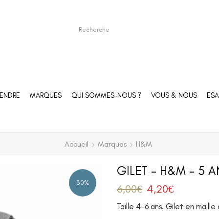
ENDRE
MARQUES
QUI SOMMES-NOUS ?
VOUS & NOUS
ESA
Accueil
Marques
H&M
GILET – H&M – 5 A
30%
6,00
€
4,20
€
Taille 4-6 ans. Gilet en maill