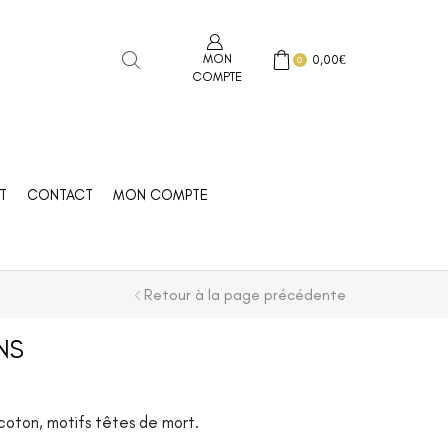
MON
0,00
€
0
COMPTE
T
CONTACT
MON COMPTE
Retour à la page précédente
NS
e coton, motifs têtes de mort.