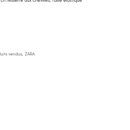
h resserré aux chevilles, taille élastique
uits vendus
,
ZARA