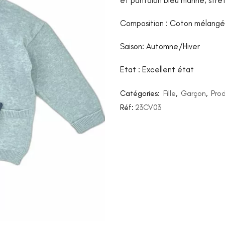
et pantalon bleu marine, stretc
Composition : Coton mélangé
Saison: Automne/Hiver
Etat : Excellent état
Catégories:
Fille
,
Garçon
,
Prod
Réf:
23CV03