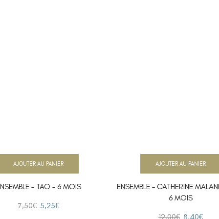
AJOUTER AU PANIER
AJOUTER AU PANIER
NSEMBLE – TAO – 6 MOIS
ENSEMBLE – CATHERINE MALAN
6 MOIS
7,50
€
5,25
€
12,00
€
8,40
€