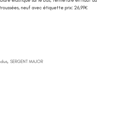
blure élastique sur le bas, fermeture en haut du
troussées, neuf avec étiquette prix: 26,99€
ndus
,
SERGENT MAJOR