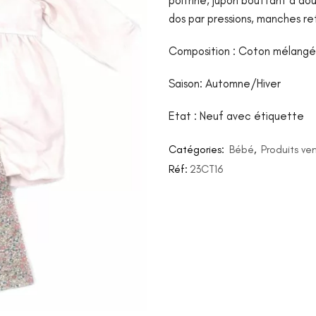
poitrine, jupon bouffant à dou
dos par pressions, manches re
Composition : Coton mélangé
Saison: Automne/Hiver
Etat : Neuf avec étiquette
Catégories:
Bébé
,
Produits ve
Réf:
23CT16