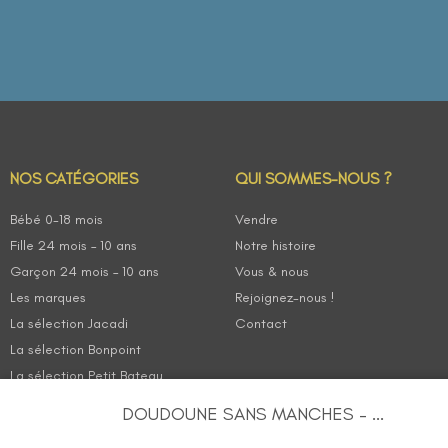
NOS CATÉGORIES
QUI SOMMES-NOUS ?
Bébé 0-18 mois
Vendre
Fille 24 mois – 10 ans
Notre histoire
Garçon 24 mois – 10 ans
Vous & nous
Les marques
Rejoignez-nous !
La sélection Jacadi
Contact
La sélection Bonpoint
La sélection Petit Bateau
DOUDOUNE SANS MANCHES – ...