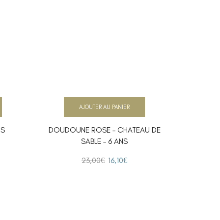
AJOUTER AU PANIER
NS
DOUDOUNE ROSE – CHATEAU DE
DOUD
SABLE – 6 ANS
23,00
€
16,10
€