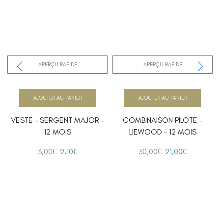
APERÇU RAPIDE
APERÇU RAPIDE
AJOUTER AU PANIER
AJOUTER AU PANIER
VESTE – SERGENT MAJOR –
COMBINAISON PILOTE –
12 MOIS
LIEWOOD – 12 MOIS
3,00
€
2,10
€
30,00
€
21,00
€