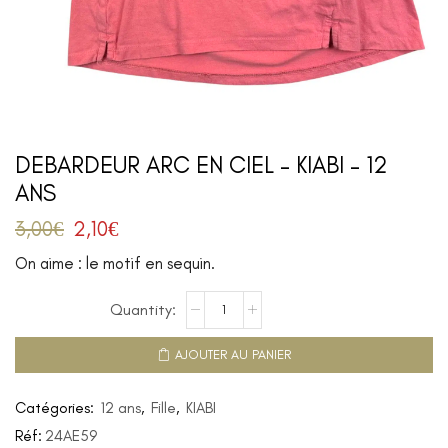
DEBARDEUR ARC EN CIEL – KIABI – 12
ANS
3,00
€
2,10
€
On aime : le motif en sequin.
AJOUTER AU PANIER
Catégories:
12 ans
,
Fille
,
KIABI
Réf:
24AE59