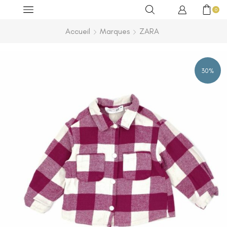
0
Accueil
Marques
ZARA
30%