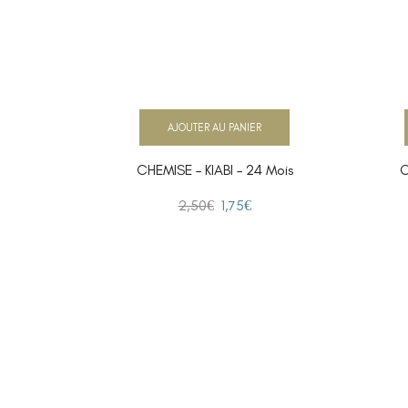
AJOUTER AU PANIER
CHEMISE – KIABI – 24 Mois
C
2,50
€
1,75
€