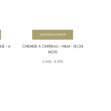
AJOUTER AU PANIER
IE – 6
CHEMISE A CARREAU – H&M – 18/24
CHEMISE M
MOIS
7,00
€
4,90
€