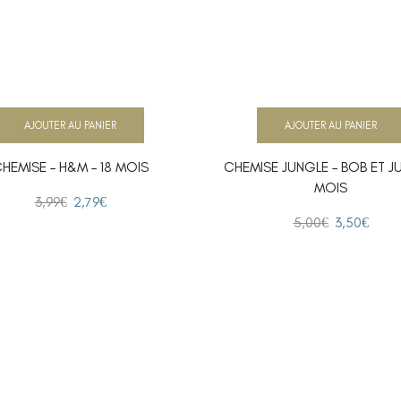
AJOUTER AU PANIER
AJOUTER AU PANIER
HEMISE – H&M – 18 MOIS
CHEMISE JUNGLE – BOB ET JUL
MOIS
3,99
€
2,79
€
5,00
€
3,50
€