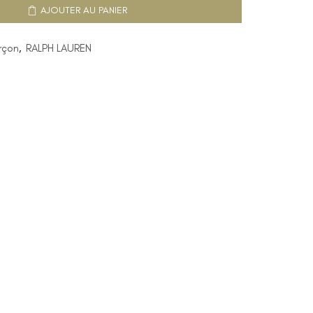
AJOUTER AU PANIER
rçon
,
RALPH LAUREN