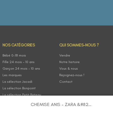
NOS CATÉGORIES
QUI SOMMES-NOUS ?
Bébé 0-18 mois
Vendre
Fille 24 mois – 10 ans
Notre histoire
Garçon 24 mois – 10 ans
Vous & nous
Les marques
Rejoignez-nous !
La sélection Jacadi
Contact
La sélection Bonpoint
La sélection Petit Bateau
CHEMISE ANIS – ZARA &#82...