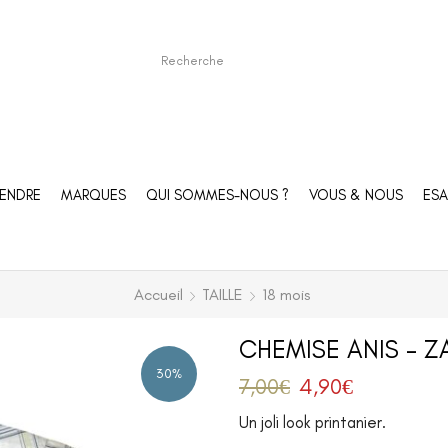
ENDRE
MARQUES
QUI SOMMES-NOUS ?
VOUS & NOUS
ESA
Accueil
TAILLE
18 mois
CHEMISE ANIS – Z
30%
7,00
€
4,90
€
Un joli look printanier.