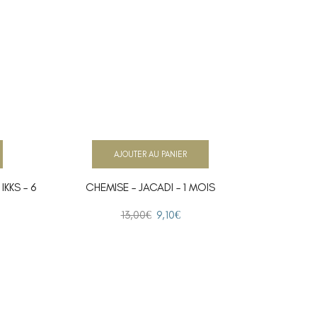
AJOUTER AU PANIER
KKS – 6
CHEMISE – JACADI – 1 MOIS
CHEMISE 
13,00
€
9,10
€