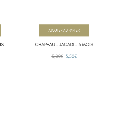
AJOUTER AU PANIER
IS
CHAPEAU – JACADI – 3 MOIS
CHAPE
5,00
€
3,50
€