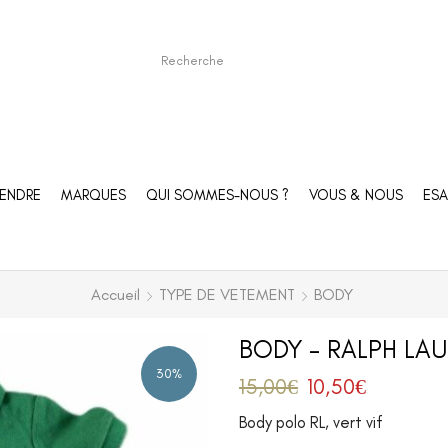
ENDRE
MARQUES
QUI SOMMES-NOUS ?
VOUS & NOUS
ESA
Accueil
TYPE DE VETEMENT
BODY
BODY – RALPH LAU
30%
15,00
€
10,50
€
Body polo RL, vert vif