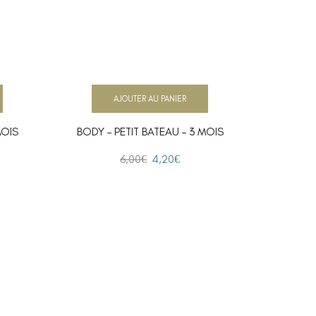
AJOUTER AU PANIER
MOIS
BODY – PETIT BATEAU – 3 MOIS
BODY –
6,00
€
4,20
€