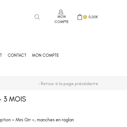
MON
0,00
€
0
COMPTE
T
CONTACT
MON COMPTE
Retour à la page précédente
– 3 MOIS
iption « Mini Grr », manches en raglan