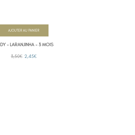
AJOUTER AU PANIER
DY – LARANJINHA – 3 MOIS
3,50
€
2,45
€