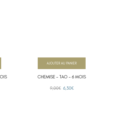
AJOUTER AU PANIER
MOIS
CHEMISE – TAO – 6 MOIS
TSH
9,00
€
6,30
€