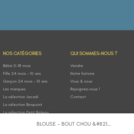
NOS CATÉGORIES
QUI SOMMES-NOUS ?
Bébé 0-18 mois
Vendre
Fille 24 mois – 10 ans
Notre histoire
Garçon 24 mois – 10 ans
Vous & nous
Les marques
Rejoignez-nous !
La sélection Jacadi
Contact
La sélection Bonpoint
La sélection Petit Bateau
BLOUSE – BOUT CHOU &#821...