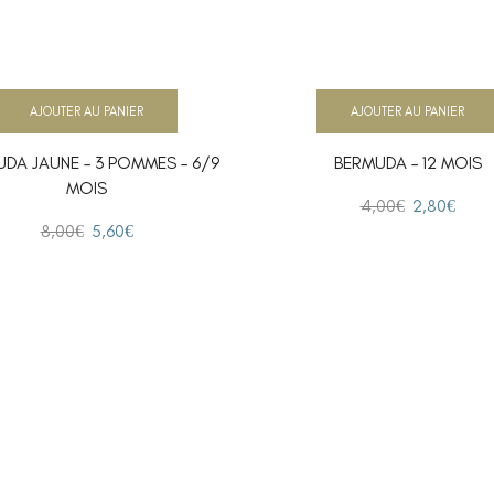
AJOUTER AU PANIER
AJOUTER AU PANIER
DA JAUNE – 3 POMMES – 6/9
BERMUDA – 12 MOIS
MOIS
4,00
€
2,80
€
8,00
€
5,60
€