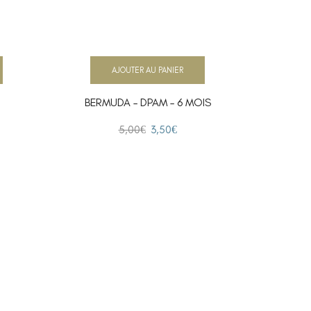
AJOUTER AU PANIER
BERMUDA – DPAM – 6 MOIS
BERMUDA 
5,00
€
3,50
€