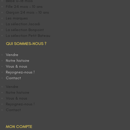
Bébé 0-18 mois
Fille 24 mois – 10 ans
Garçon 24 mois – 10 ans
Les marques
La sélection Jacadi
La sélection Bonpoint
La sélection Petit Bateau
QUI SOMMES-NOUS ?
Vendre
Notre histoire
Vous & nous
Rejoignez-nous !
Contact
Vendre
Notre histoire
Vous & nous
Rejoignez-nous !
Contact
MON COMPTE