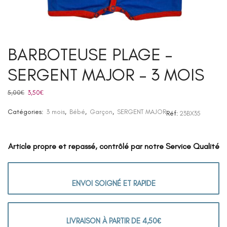
BARBOTEUSE PLAGE –
SERGENT MAJOR – 3 MOIS
5,00
€
Le
3,50
€
Le
prix
prix
Catégories:
3 mois
,
Bébé
,
Garçon
,
SERGENT MAJOR
initial
actuel
Réf:
23BX35
était :
est :
5,00€.
3,50€.
Article propre et repassé, contrôlé par notre Service Qualité
ENVOI SOIGNÉ ET RAPIDE
LIVRAISON À PARTIR DE 4,50€