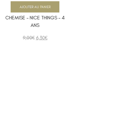
AJOUTER AU PANIER
CHEMISE – NICE THINGS – 4
ANS
9,00
€
6,30
€